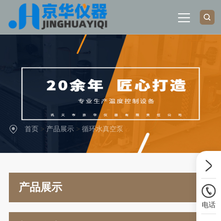
网站首页
关于我们
产品展示
首页
>
产品展示
>
循环水真空泵
新闻中心
行业应用
产品展示
联系我们
电话