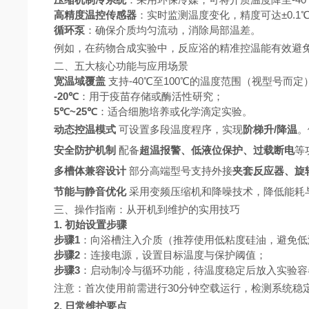
高精度温控传感器
：实时监测温度变化，精度可达±0.1
循环泵
：确保介质均匀流动，消除局部温差。
例如，在药物合成实验中，反应浴的精准控温能有效避
二、五大核心功能与应用场景
宽温域覆盖
支持-40℃至100℃的温度范围（视型号而
-20℃
：用于疫苗存储或酶活性研究；
5℃~25℃
：适合细胞培养或化学滴定实验。
动态控温模式
可设置多段温度程序，实现
阶梯升/降温
。
安全防护机制
配备
超温报警、低液位保护、过载断电
等
多槽体兼容设计
部分高端型号支持外接
夹套反应器、旋
节能与静音优化
采用变频压缩机和降噪技术，降低能耗
三、操作指南：从开机到维护的实用技巧
1. 初始设置步骤
步骤1
：向浴槽注入介质（推荐使用低粘度硅油，避免低
步骤2
：连接电源，设置目标温度与保护阈值；
步骤3
：启动制冷与循环功能，待温度稳定后放入实验容
注意：首次使用前需进行30分钟空载运行，检测系统稳
2. 日常维护要点