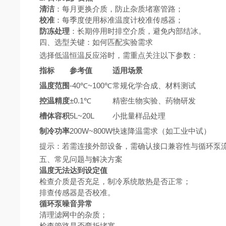
清洁
：每月更换介质，防止杂质堵塞管路；
校准
：每季度使用标准温度计校准传感器；
防冻处理
：长期停用时排空介质，避免内部结冰。
四、选型关键：如何匹配实验需求
选择低温恒温反应浴时，需重点关注以下参数：
指标
参考值
适用场景
温度范围
-40℃~100℃
常规化学合成、材料测试
控温精度
±0.1℃
精密生物实验、药物研发
槽体容积
5L~20L
小批量样品处理
制冷功率
200W~800W
快速降温需求（如工业中试）
提示：若需连接外部设备，需确认接口兼容性与循环泵
五、常见问题与解决方案
温度无法达到设定值
检查介质是否充足，制冷系统散热是否正常；
排查传感器是否校准。
循环泵噪音异常
清理滤网中的杂质；
检查管路是否弯折堵塞。