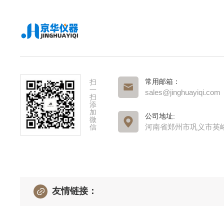
常用邮箱：
扫
一
sales@jinghuayiqi.com
扫
添
加
公司地址:
微
河南省郑州市巩义市英
信
友情链接：